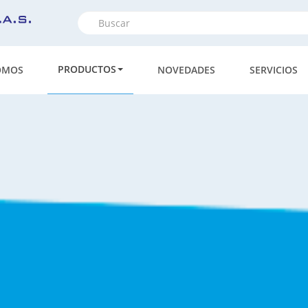
Formulario
de
Buscar
búsqueda
PRODUCTOS
OMOS
NOVEDADES
SERVICIOS