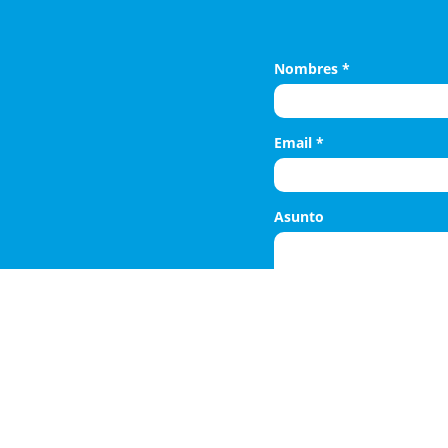
Nombres
*
Email
*
Asunto
¿Deseas que American
descuentos y productos?
Política para el trata