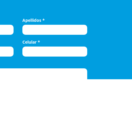
Apellidos
*
Celular
*
 Farmagrup envie correos sobre nuevos
miento de la información y protección de